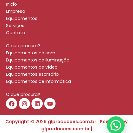
Inicio
Empresa
Equipamentos
Serviços
Contato
O que procura?
Equipamentos de som
Equipamentos de iluminação
Equipamentos de vídeo
Equipamentos escritório
Equipamentos de informática
O que procura?
F
I
L
Y
a
n
i
o
c
s
n
u
e
t
k
t
Copyright © 2026 glproducoes.com.br | Powered by
b
a
e
u
o
g
d
b
glproducoes.com.br |